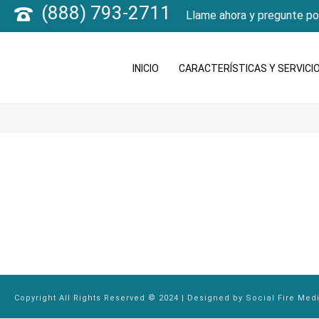
(888) 793-2711
Llame ahora y pregunte po
INICIO
CARACTERÍSTICAS Y SERVICI
Copyright All Rights Reserved © 2024 | Designed by
Social Fire Med