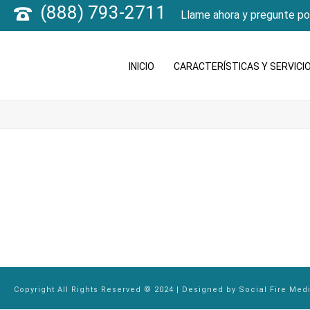
(888) 793-2711
Llame ahora y pregunte po
INICIO
CARACTERÍSTICAS Y SERVICI
Copyright All Rights Reserved © 2024 | Designed by
Social Fire Med